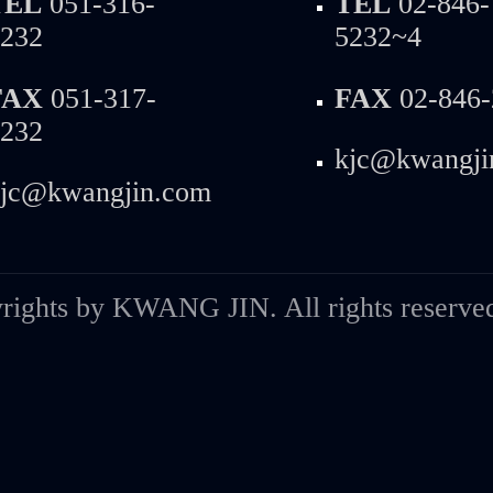
TEL
051-316-
TEL
02-846-
232
5232~4
FAX
051-317-
FAX
02-846-
232
kjc@kwangji
jc@kwangjin.com
rights by KWANG JIN. All rights reserve