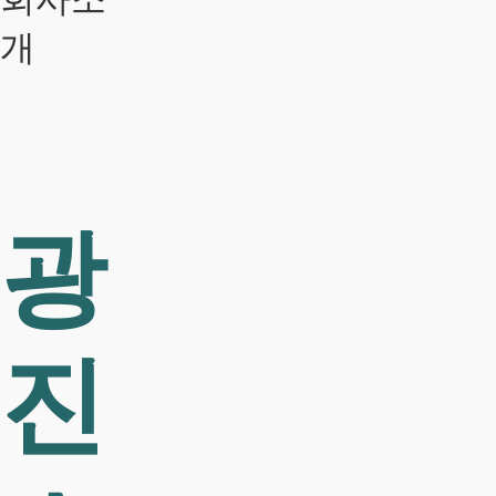
개
광
진