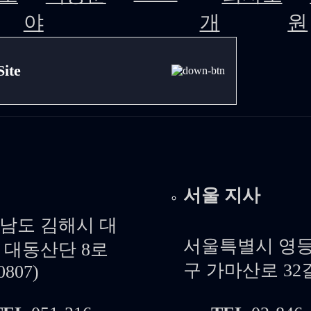
야
개
원
Site
서울 지사
남도 김해시 대
서울특별시 영
 대동산단 8로
구 가마산로 32길
0807)