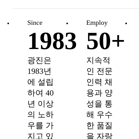
Since
Employ
1983
50
+
광진은
지속적
1983년
인 전문
에 설립
인력 채
하여 40
용과 양
년 이상
성을 통
의 노하
해 우수
우를 가
한 품질
지고 있
을 자랑