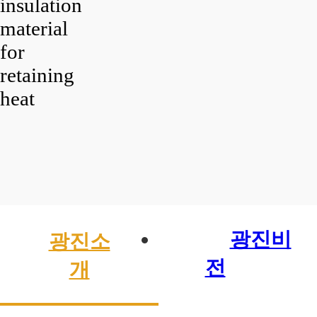
insulation
material
for
retaining
heat
광진비
광진소
전
개