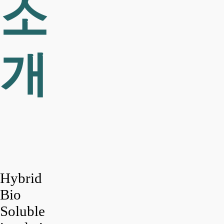
소
개
Hybrid
Bio
Soluble