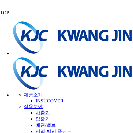
TOP
제품소개
INSUCOVER
적용분야
사출기
압출기
배관/밸브
산업·발전 플랜트